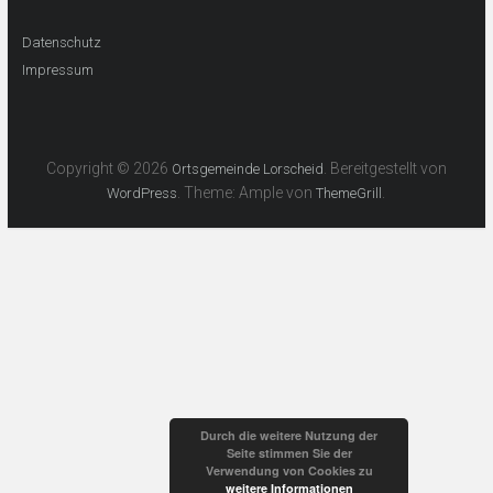
Datenschutz
Impressum
Copyright © 2026
. Bereitgestellt von
Ortsgemeinde Lorscheid
. Theme: Ample von
.
WordPress
ThemeGrill
Durch die weitere Nutzung der
Seite stimmen Sie der
Verwendung von Cookies zu
weitere Informationen