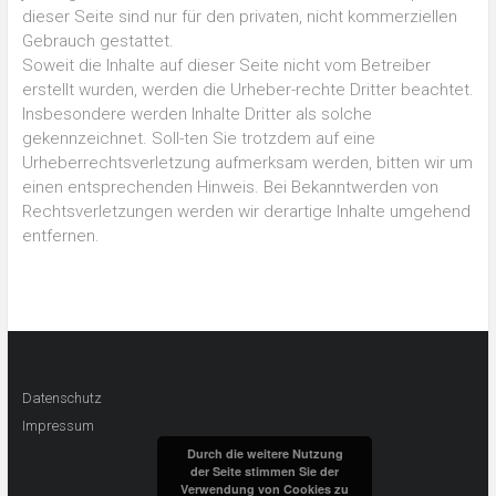
dieser Seite sind nur für den privaten, nicht kommerziellen
Gebrauch gestattet.
Soweit die Inhalte auf dieser Seite nicht vom Betreiber
erstellt wurden, werden die Urheber-rechte Dritter beachtet.
Insbesondere werden Inhalte Dritter als solche
gekennzeichnet. Soll-ten Sie trotzdem auf eine
Urheberrechtsverletzung aufmerksam werden, bitten wir um
einen entsprechenden Hinweis. Bei Bekanntwerden von
Rechtsverletzungen werden wir derartige Inhalte umgehend
entfernen.
Datenschutz
Impressum
Durch die weitere Nutzung
der Seite stimmen Sie der
Verwendung von Cookies zu