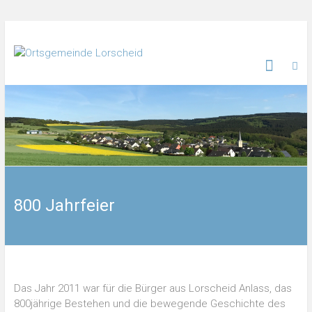
800 Jahrfeier
Das Jahr 2011 war für die Bürger aus Lorscheid Anlass, das
800jährige Bestehen und die bewegende Geschichte des