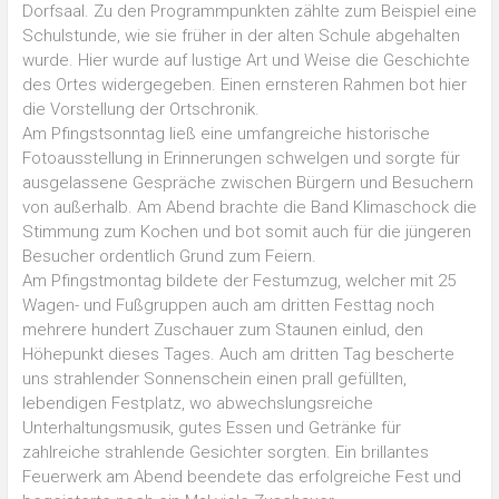
Dorfsaal. Zu den Programmpunkten zählte zum Beispiel eine
Schulstunde, wie sie früher in der alten Schule abgehalten
wurde. Hier wurde auf lustige Art und Weise die Geschichte
des Ortes widergegeben. Einen ernsteren Rahmen bot hier
die Vorstellung der Ortschronik.
Am Pfingstsonntag ließ eine umfangreiche historische
Fotoausstellung in Erinnerungen schwelgen und sorgte für
ausgelassene Gespräche zwischen Bürgern und Besuchern
von außerhalb. Am Abend brachte die Band Klimaschock die
Stimmung zum Kochen und bot somit auch für die jüngeren
Besucher ordentlich Grund zum Feiern.
Am Pfingstmontag bildete der Festumzug, welcher mit 25
Wagen- und Fußgruppen auch am dritten Festtag noch
mehrere hundert Zuschauer zum Staunen einlud, den
Höhepunkt dieses Tages. Auch am dritten Tag bescherte
uns strahlender Sonnenschein einen prall gefüllten,
lebendigen Festplatz, wo abwechslungsreiche
Unterhaltungsmusik, gutes Essen und Getränke für
zahlreiche strahlende Gesichter sorgten. Ein brillantes
Feuerwerk am Abend beendete das erfolgreiche Fest und