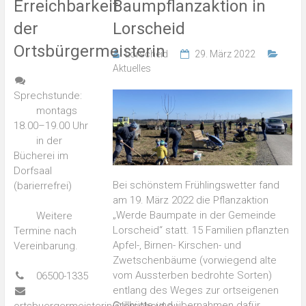
Erreichbarkeit
Baumpflanzaktion in
der
Lorscheid
Ortsbürgermeisterin
Lorscheid
29. März 2022
Aktuelles
Sprechstunde:
montags
18.00–19.00 Uhr
in der
Bücherei im
Dorfsaal
Bei schönstem Frühlingswetter fand
(barierrefrei)
am 19. März 2022 die Pflanzaktion
„Werde Baumpate in der Gemeinde
Weitere
Lorscheid“ statt. 15 Familien pflanzten
Termine nach
Apfel-, Birnen- Kirschen- und
Vereinbarung.
Zwetschenbäume (vorwiegend alte
vom Aussterben bedrohte Sorten)
06500-1335
entlang des Weges zur ortseigenen
Grillhütte und übernahmen dafür
ortsbuergermeisterin@lorscheid.eu