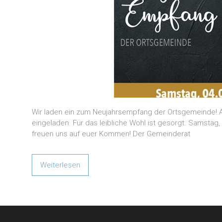
Wir laden ein zum Neujahrsempfang der Ortsgemeinde! Al
eingeladen. Für das leibliche Wohl ist gesorgt. Samstag,
freuen uns auf euer Kommen! Der Gemeinderat
Weiterlesen