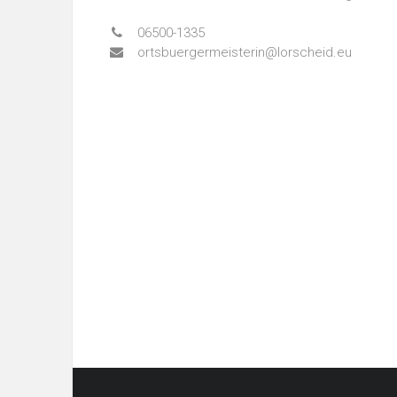
06500-1335
ortsbuergermeisterin@lorscheid.eu